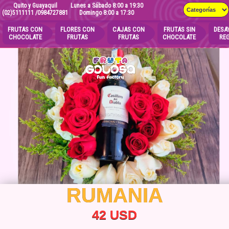
Quito y Guayaquil
Lunes a Sábado 8:00 a 19:30
(02)5111111
/0984727881
Domingo 8:00 a 17:30
FRUTAS CON
FLORES CON
CAJAS CON
FRUTAS SIN
DESA
CHOCOLATE
FRUTAS
FRUTAS
CHOCOLATE
RE
RUMANIA
42 USD