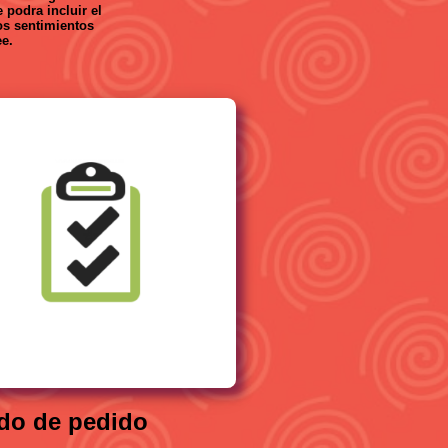
 podra incluir el
los sentimientos
e.
do de pedido