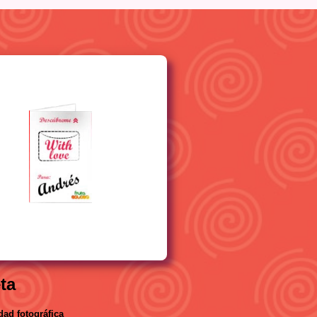
eta
dad fotográfica