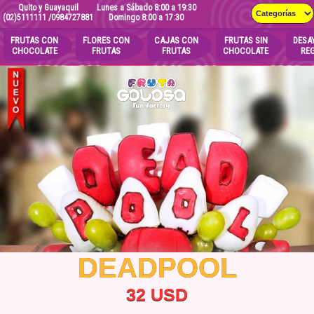
Quito y Guayaquil
Lunes a Sábado 8:00 a 19:30
(02)5111111
/0984727881
Domingo 8:00 a 17:30
FRUTAS CON
FLORES CON
CAJAS CON
FRUTAS SIN
DESA
CHOCOLATE
FRUTAS
FRUTAS
CHOCOLATE
RE
DEADPOOL
32 USD