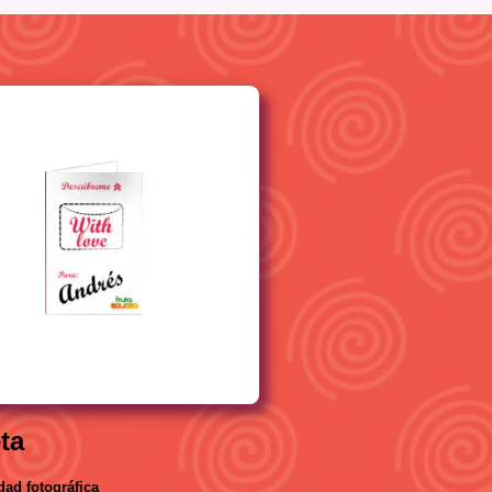
eta
dad fotográfica