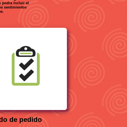
 podra incluir el
los sentimientos
e.
do de pedido