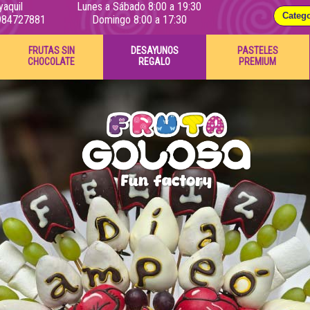
yaquil
Lunes a Sábado 8:00 a 19:30
984727881
Domingo 8:00 a 17:30
FRUTAS SIN
DESAYUNOS
PASTELES
CHOCOLATE
REGALO
PREMIUM