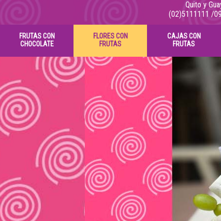
Quito y Gua
(02)5111111
/0
FRUTAS CON
FLORES CON
CAJAS CON
CHOCOLATE
FRUTAS
FRUTAS